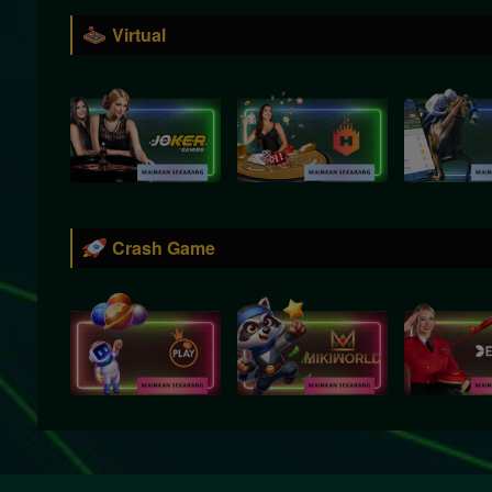
Virtual
Crash Game