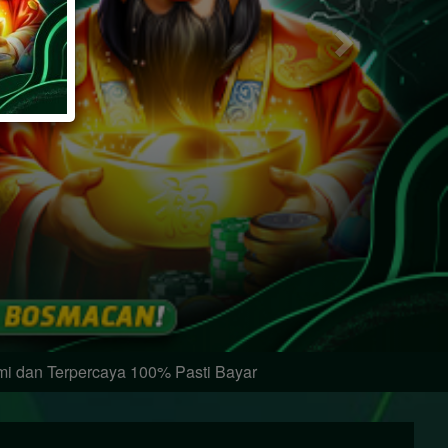
erpercaya 100% Pasti Bayar