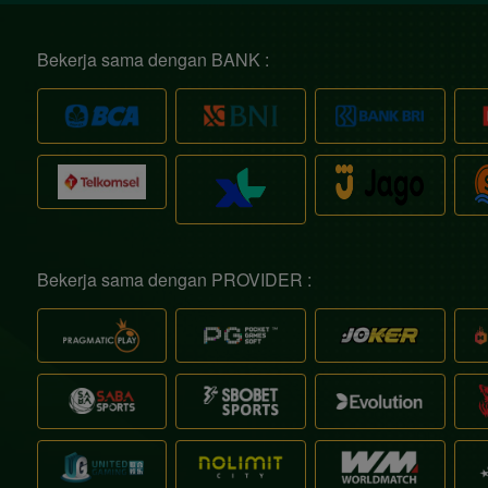
Bekerja sama dengan BANK :
Bekerja sama dengan PROVIDER :